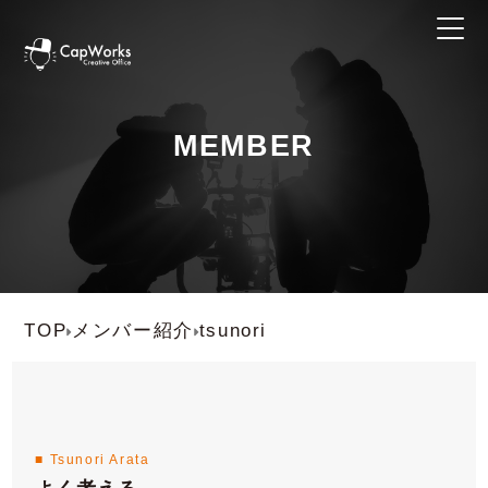
MEMBER
TOP
メンバー紹介
tsunori
■ Tsunori Arata