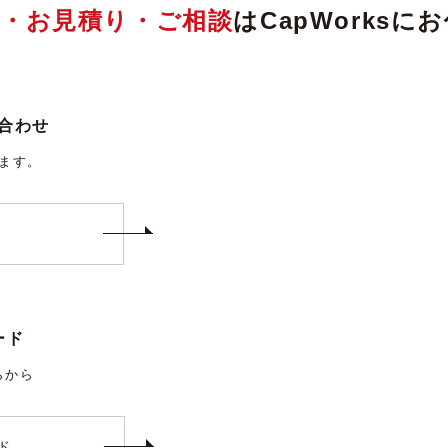
頼・お見積り・ご相談
はCapWorks
合わせ
ります。
ード
らから
ド