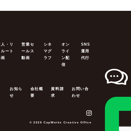
求人・リ
営業セ
シネ
オン
SNS
クルート
ールス
マグ
ライ
運用
動画
動画
ラフ
ン配
代行
信
LINEで
ロ
お知ら
会社概
資料請
お問い合
せ
要
求
わせ
ご相談
© 2026 CapWorks Creative Office