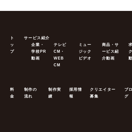
ト
サービス紹介
ッ
企業・
テレビ
ミュー
商品・サ
プ
学校PR
CM・
ジック
ービス紹
動画
WEB
ビデオ
介動画
CM
料
制作の
制作実
採用情
クリエイター
ブ
金
流れ
績
報
募集
グ