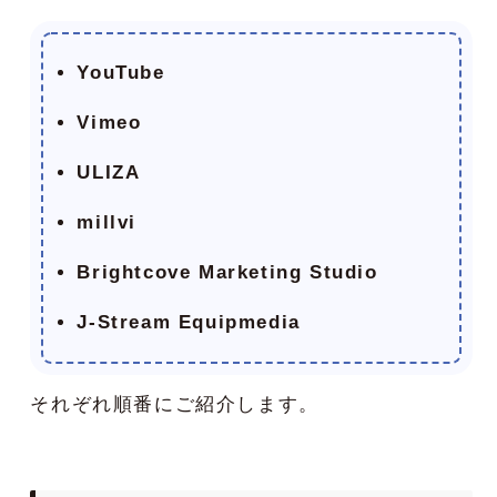
YouTube
Vimeo
ULIZA
millvi
Brightcove Marketing Studio
J-Stream Equipmedia
それぞれ順番にご紹介します。