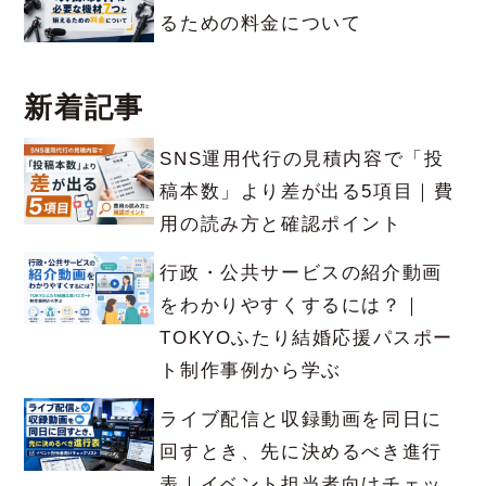
るための料金について
新着記事
SNS運用代行の見積内容で「投
稿本数」より差が出る5項目｜費
用の読み方と確認ポイント
行政・公共サービスの紹介動画
をわかりやすくするには？｜
TOKYOふたり結婚応援パスポー
ト制作事例から学ぶ
ライブ配信と収録動画を同日に
回すとき、先に決めるべき進行
表｜イベント担当者向けチェッ