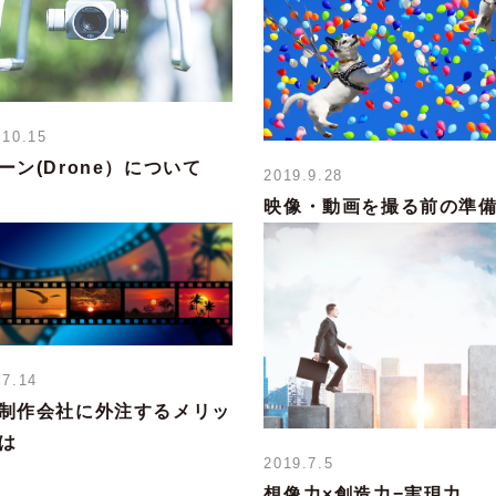
.10.15
ーン(Drone）について
2019.9.28
映像・動画を撮る前の準
.7.14
制作会社に外注するメリッ
は
2019.7.5
想像力×創造力=実現力