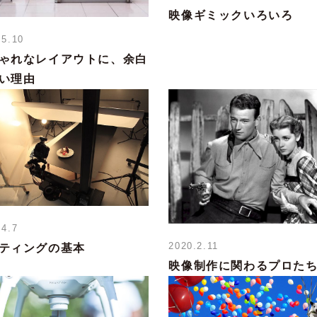
映像ギミックいろいろ
.5.10
ゃれなレイアウトに、余白
い理由
.4.7
2020.2.11
ティングの基本
映像制作に関わるプロた