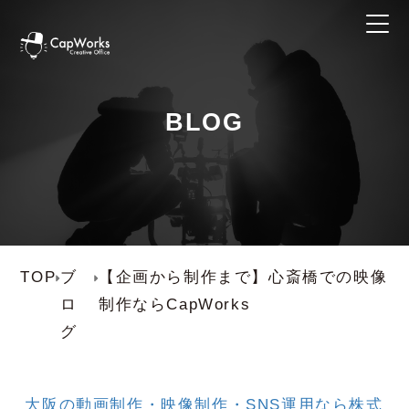
BLOG
TOP
ブ
【企画から制作まで】心斎橋での映像
ロ
制作ならCapWorks
グ
大阪の動画制作・映像制作・SNS運用なら株式