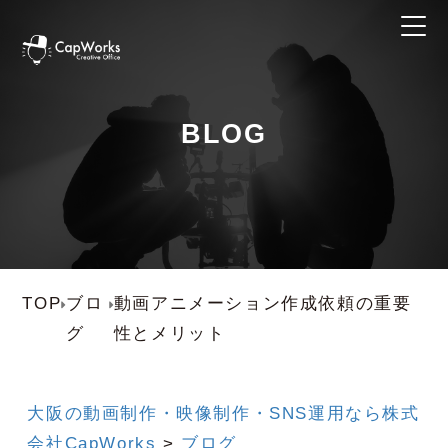
BLOG
TOP
ブロ
動画アニメーション作成依頼の重要
グ
性とメリット
大阪の動画制作・映像制作・SNS運用なら株式
会社CapWorks
>
ブログ