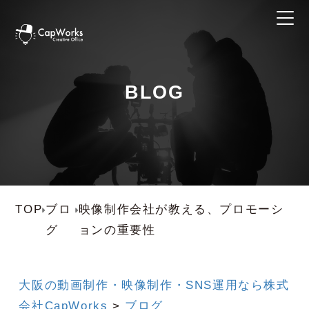
BLOG
TOP
ブロ
映像制作会社が教える、プロモーシ
グ
ョンの重要性
大阪の動画制作・映像制作・SNS運用なら株式
会社CapWorks
>
ブログ