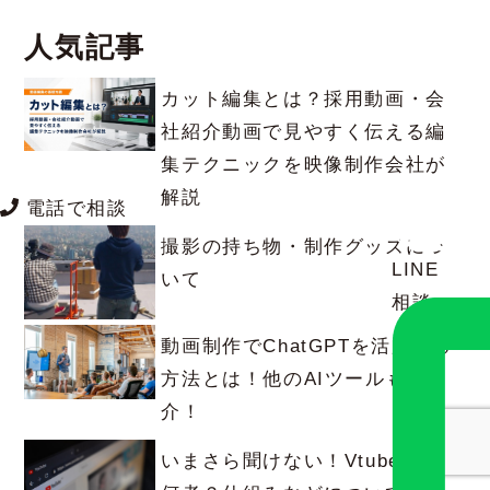
人気記事
カット編集とは？採用動画・会
社紹介動画で見やすく伝える編
集テクニックを映像制作会社が
解説
電話で相談
撮影の持ち物・制作グッズにつ
LINE
いて
相談
動画制作でChatGPTを活用する
方法とは！他のAIツールも紹
介！
いまさら聞けない！Vtuberとは